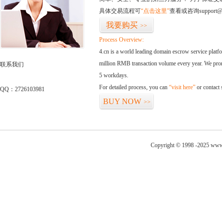
具体交易流程可
“点击这里”
查看或咨询support@
我要购买
>>
Process Overview:
4.cn is a world leading domain escrow service plat
million RMB transaction volume every year. We promi
联系我们
5 workdays.
For detailed process, you can
“visit here”
or contact
QQ：2726103981
BUY NOW
>>
Copyright © 1998 -2025 www.