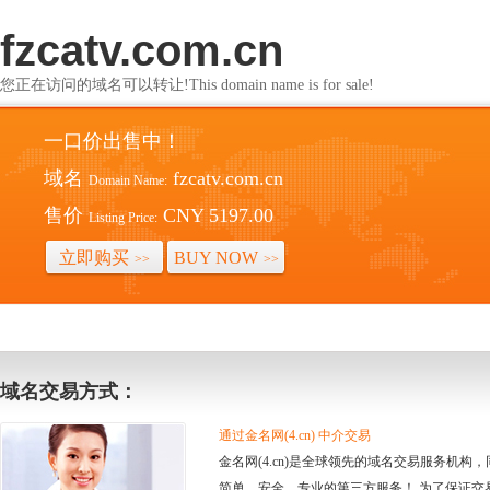
fzcatv.com.cn
您正在访问的域名可以转让!This domain name is for sale!
一口价出售中！
域名
fzcatv.com.cn
Domain Name:
售价
CNY 5197.00
Listing Price:
立即购买
BUY NOW
>>
>>
域名交易方式：
通过金名网(4.cn) 中介交易
金名网(4.cn)是全球领先的域名交易服务机
简单、安全、专业的第三方服务！ 为了保证交